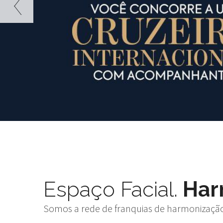
Espaço Facial.
Harm
Somos a rede de franquias de harmonização f