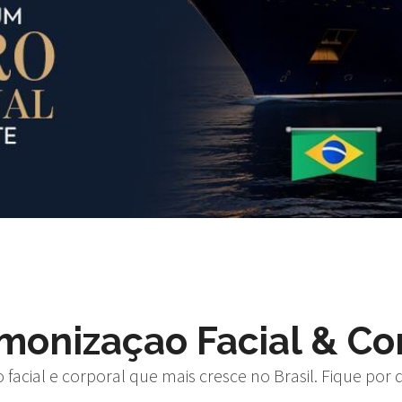
onizaçao Facial & Cor
acial e corporal que mais cresce no Brasil. Fique por