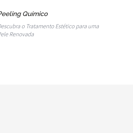
Peeling Químico
Fios 
escubra o Tratamento Estético para uma
Descub
Pele Renovada
Facial:
Biodeg