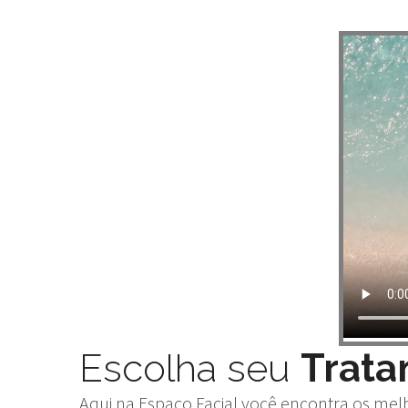
Escolha seu
Trat
Aqui na Espaço Facial você encontra os mel