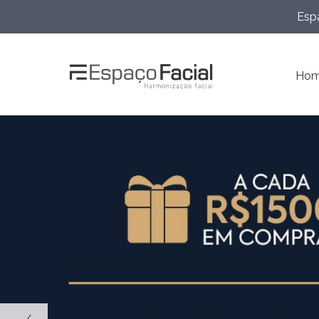
Espa
Ho